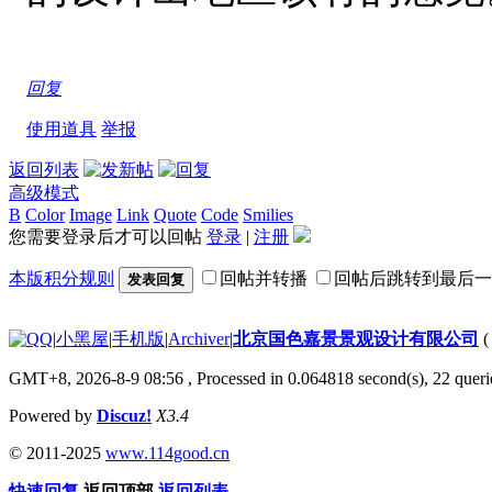
回复
使用道具
举报
返回列表
高级模式
B
Color
Image
Link
Quote
Code
Smilies
您需要登录后才可以回帖
登录
|
注册
本版积分规则
回帖并转播
回帖后跳转到最后一
发表回复
|
小黑屋
|
手机版
|
Archiver
|
北京国色嘉景景观设计有限公司
GMT+8, 2026-8-9 08:56
, Processed in 0.064818 second(s), 22 querie
Powered by
Discuz!
X3.4
© 2011-2025
www.114good.cn
快速回复
返回顶部
返回列表